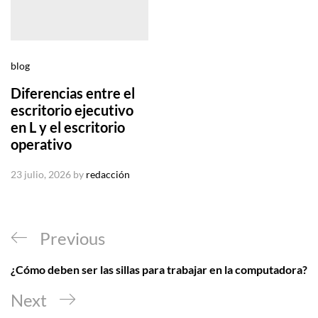
blog
Diferencias entre el
escritorio ejecutivo
en L y el escritorio
operativo
23 julio, 2026
by
redacción
Navegación
Previous
Previous
de
Post
¿Cómo deben ser las sillas para trabajar en la computadora?
entradas
Next
Next