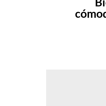
Bi
cómod