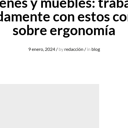
enes y muebles: trab
amente con estos co
sobre ergonomía
9 enero, 2024
/
by
redacción
/
in
blog