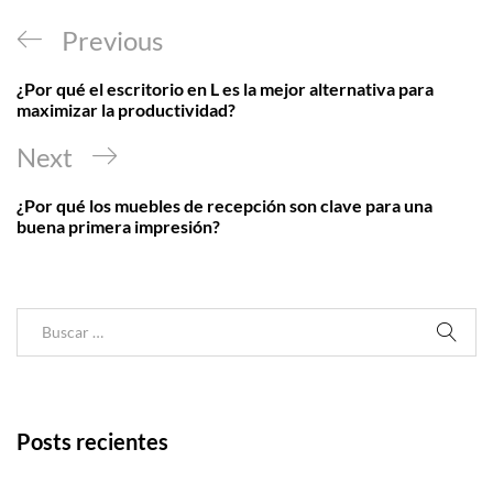
Navegación
Previous
Previous
de
Post
¿Por qué el escritorio en L es la mejor alternativa para
entradas
maximizar la productividad?
Next
Next
Post
¿Por qué los muebles de recepción son clave para una
buena primera impresión?
Posts recientes