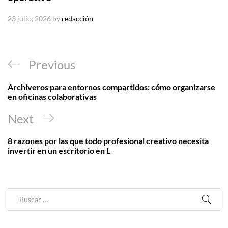
23 julio, 2026
by
redacción
Navegación
Previous
Previous
de
Post
Archiveros para entornos compartidos: cómo organizarse
entradas
en oficinas colaborativas
Next
Next
Post
8 razones por las que todo profesional creativo necesita
invertir en un escritorio en L