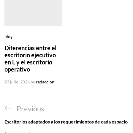
blog
Diferencias entre el
escritorio ejecutivo
en L y el escritorio
operativo
23 julio, 2026
by
redacción
Navegación
Previous
Previous
de
Post
Escritorios adaptados a los requerimientos de cada espacio
entradas