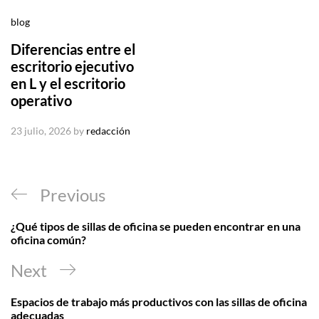
blog
Diferencias entre el
escritorio ejecutivo
en L y el escritorio
operativo
23 julio, 2026
by
redacción
Navegación
Previous
Previous
de
Post
¿Qué tipos de sillas de oficina se pueden encontrar en una
entradas
oficina común?
Next
Next
Post
Espacios de trabajo más productivos con las sillas de oficina
adecuadas