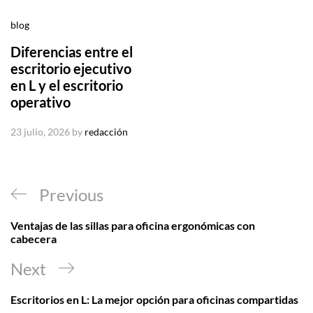
blog
Diferencias entre el
escritorio ejecutivo
en L y el escritorio
operativo
23 julio, 2026
by
redacción
Navegación
Previous
Previous
de
Post
Ventajas de las sillas para oficina ergonómicas con
entradas
cabecera
Next
Next
Post
Escritorios en L: La mejor opción para oficinas compartidas