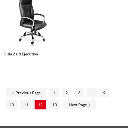
Silla Zaid Ejecutiva
Previous Page
1
2
3
…
9
10
11
12
13
Next Page