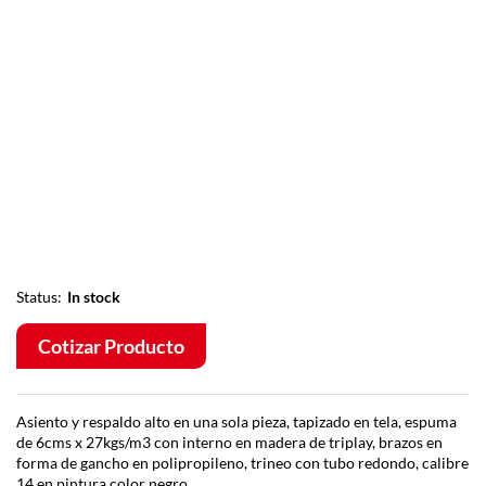
Status:
In stock
Cotizar Producto
Asiento y respaldo alto en una sola pieza, tapizado en tela, espuma
de 6cms x 27kgs/m3 con interno en madera de triplay, brazos en
forma de gancho en polipropileno, trineo con tubo redondo, calibre
14 en pintura color negro.