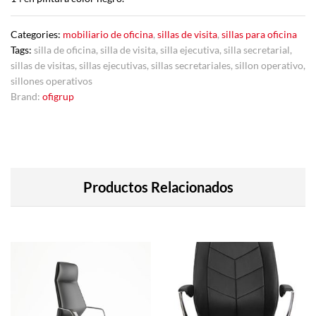
Categories:
mobiliario de oficina
,
sillas de visita
,
sillas para oficina
Tags:
silla de oficina
,
silla de visita
,
silla ejecutiva
,
silla secretarial
,
sillas de visitas
,
sillas ejecutivas
,
sillas secretariales
,
sillon operativo
,
sillones operativos
Brand:
ofigrup
Productos Relacionados