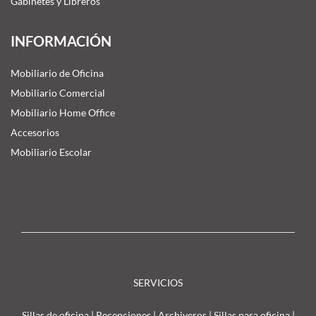
Gabinetes y Libreros
INFORMACIÓN
Mobiliario de Oficina
Mobiliario Comercial
Mobiliario Home Office
Accesorios
Mobiliario Escolar
SERVICIOS
Sillas de oficina
|
Recepciones
|
Archiveros
|
Sillas para oficina
|