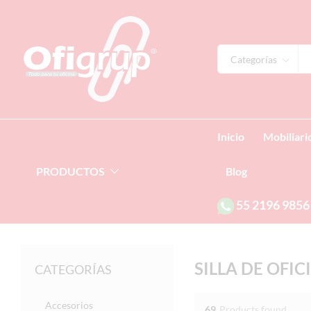
Categorías
Inicio
Mobiliari
PRODUCTOS
Blog
55
2196 9856
SILLA DE OFIC
CATEGORÍAS
Accesorios
69
Products found