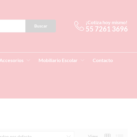
¡Cotiza hoy mismo!
Buscar
55 7261 3696
Accesorios
Mobiliario Escolar
Contacto
View
rden por defecto