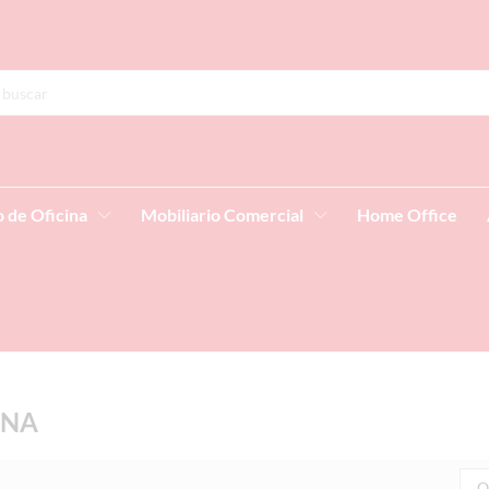
o de Oficina
Mobiliario Comercial
Home Office
INA
O