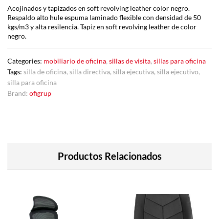
Acojinados y tapizados en soft revolving leather color negro.
Respaldo alto hule espuma laminado flexible con densidad de 50
kgs/m3 y alta resilencia. Tapiz en soft revolving leather de color
negro.
Categories:
mobiliario de oficina
,
sillas de visita
,
sillas para oficina
Tags:
silla de oficina
,
silla directiva
,
silla ejecutiva
,
silla ejecutivo
,
silla para oficina
Brand:
ofigrup
Productos Relacionados