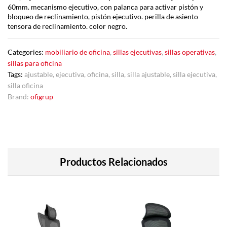
60mm. mecanismo ejecutivo, con palanca para activar pistón y
bloqueo de reclinamiento, pistón ejecutivo. perilla de asiento
tensora de reclinamiento. color negro.
Categories:
mobiliario de oficina
,
sillas ejecutivas
,
sillas operativas
,
sillas para oficina
Tags:
ajustable
,
ejecutiva
,
oficina
,
silla
,
silla ajustable
,
silla ejecutiva
,
silla oficina
Brand:
ofigrup
Productos Relacionados