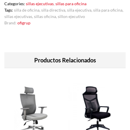
Categories:
sillas ejecutivas
,
sillas para oficina
Tags:
silla de oficina
,
silla directiva
,
silla ejecutiva
,
silla para oficina
,
sillas ejecutivas
,
sillas oficina
,
sillon ejecutivo
Brand:
ofigrup
Productos Relacionados