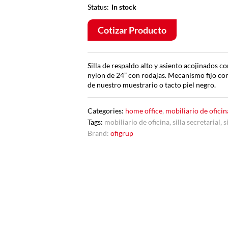
Status:
In stock
Cotizar Producto
Silla de respaldo alto y asiento acojinados c
nylon de 24” con rodajas. Mecanismo fijo con a
de nuestro muestrario o tacto piel negro.
Categories:
home office
,
mobiliario de oficin
Tags:
mobiliario de oficina
,
silla secretarial
,
s
Brand:
ofigrup