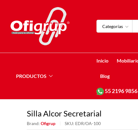
Categorías
Inicio
Mobiliari
PRODUCTOS
Blog
55
2196 9856
Silla Alcor Secretarial
Brand:
Ofigrup
SKU:
EDR/OA-100