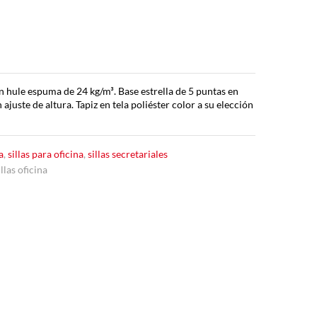
on hule espuma de 24 kg/m³. Base estrella de 5 puntas en
juste de altura. Tapiz en tela poliéster color a su elección
a
,
sillas para oficina
,
sillas secretariales
illas oficina