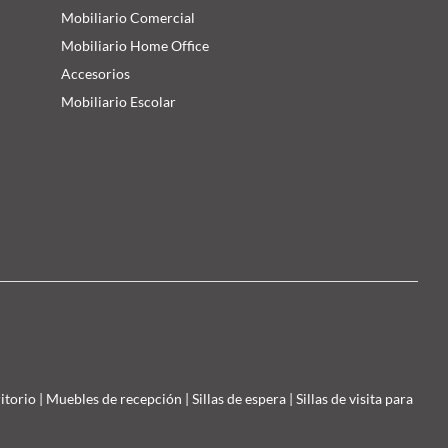
Mobiliario Comercial
Mobiliario Home Office
Accesorios
Mobiliario Escolar
ritorio
|
Muebles de recepción
|
Sillas de espera
|
Sillas de visita para