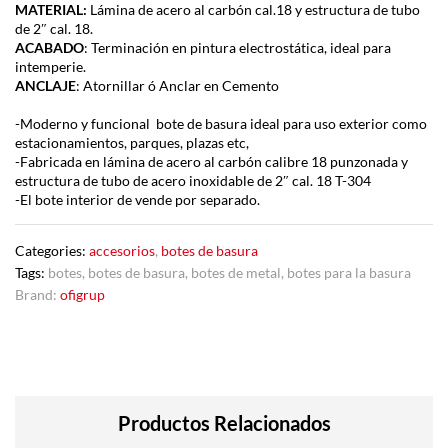
MATERIAL:
Lámina de acero al carbón cal.18 y estructura de tubo
de 2″ cal. 18.
ACABADO
: Terminación en pintura electrostática, ideal para
intemperie.
ANCLAJE
: Atornillar ó Anclar en Cemento
-Moderno y funcional bote de basura ideal para uso exterior como
estacionamientos, parques, plazas etc,
-Fabricada en lámina de acero al carbón calibre 18 punzonada y
estructura de tubo de acero inoxidable de 2″ cal. 18 T-304
-El bote interior de vende por separado.
Categories:
accesorios
,
botes de basura
Tags:
botes
,
botes de basura
,
botes de metal
,
botes para la basura
Brand:
ofigrup
Productos Relacionados