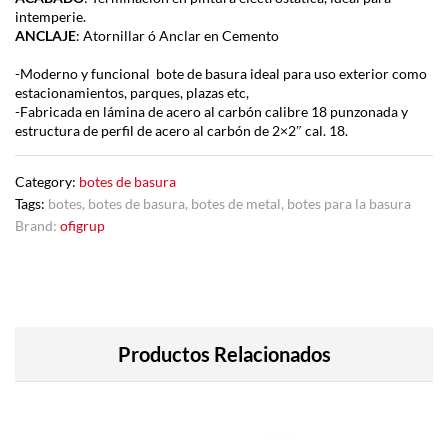
intemperie.
ANCLAJE
: Atornillar ó Anclar en Cemento
-Moderno y funcional bote de basura ideal para uso exterior como
estacionamientos, parques, plazas etc,
-Fabricada en lámina de acero al carbón calibre 18 punzonada y
estructura de perfil de acero al carbón de 2×2″ cal. 18.
Category:
botes de basura
Tags:
botes
,
botes de basura
,
botes de metal
,
botes para la basura
Brand:
ofigrup
Productos Relacionados