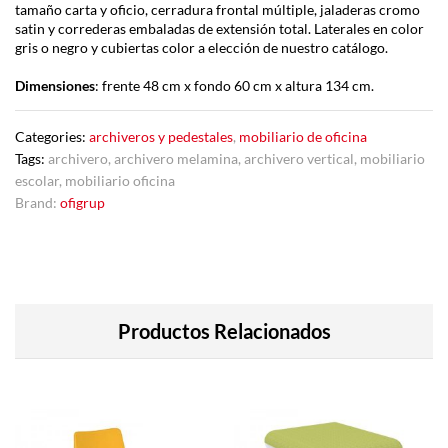
tamaño carta y oficio, cerradura frontal múltiple, jaladeras cromo
satin y correderas embaladas de extensión total. Laterales en color
gris o negro y cubiertas color a elección de nuestro catálogo.
Dimensiones
: frente 48 cm x fondo 60 cm x altura 134 cm.
Categories:
archiveros y pedestales
,
mobiliario de oficina
Tags:
archivero
,
archivero melamina
,
archivero vertical
,
mobiliario
escolar
,
mobiliario oficina
Brand:
ofigrup
Productos Relacionados