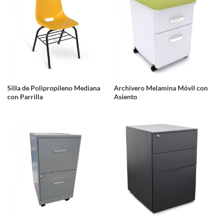
Silla de Polipropileno Mediana
Archivero Melamina Móvil con
con Parrilla
Asiento