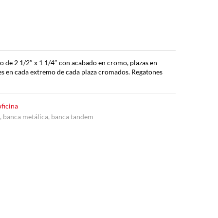
o de 2 1/2″ x 1 1/4″ con acabado en cromo, plazas en
tes en cada extremo de cada plaza cromados. Regatones
oficina
a
,
banca metálica
,
banca tandem