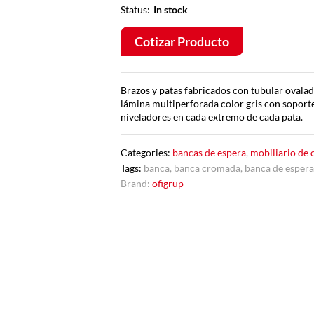
Status:
In stock
Cotizar Producto
Brazos y patas fabricados con tubular ovalad
lámina multiperforada color gris con sopor
niveladores en cada extremo de cada pata.
Categories:
bancas de espera
,
mobiliario de 
Tags:
banca
,
banca cromada
,
banca de esper
Brand:
ofigrup