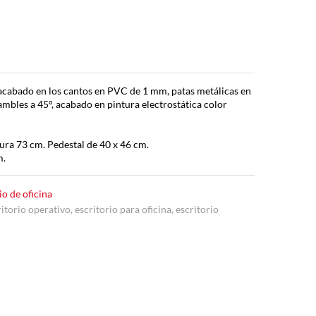
acabado en los cantos en PVC de 1 mm, patas metálicas en
ambles a 45°, acabado en pintura electrostática color
ura 73 cm. Pedestal de 40 x 46 cm.
m.
io de oficina
ritorio operativo
,
escritorio para oficina
,
escritorio