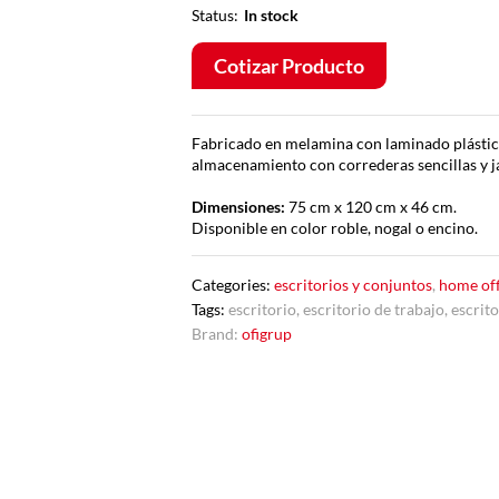
Status:
In stock
Cotizar Producto
Fabricado en melamina con laminado plástico
almacenamiento con correderas sencillas y j
Dimensiones:
75 cm x 120 cm x 46 cm.
Disponible en color roble, nogal o encino.
Categories:
escritorios y conjuntos
,
home off
Tags:
escritorio
,
escritorio de trabajo
,
escrit
Brand:
ofigrup