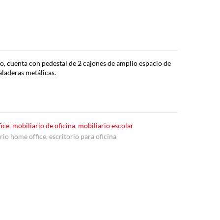
, cuenta con pedestal de 2 cajones de amplio espacio de
aladeras metálicas.
ice
,
mobiliario de oficina
,
mobiliario escolar
orio home office
,
escritorio para oficina