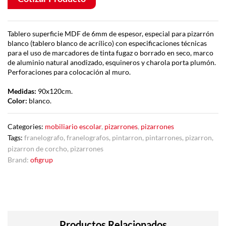
Tablero superficie MDF de 6mm de espesor, especial para pizarrón
blanco (tablero blanco de acrílico) con especificaciones técnicas
para el uso de marcadores de tinta fugaz o borrado en seco, marco
de aluminio natural anodizado, esquineros y charola porta plumón.
Perforaciones para colocación al muro.
Medidas:
90x120cm.
Color:
blanco.
Categories:
mobiliario escolar
,
pizarrones
,
pizarrones
Tags:
franelografo
,
franelografos
,
pintarron
,
pintarrones
,
pizarron
,
pizarron de corcho
,
pizarrones
Brand:
ofigrup
Productos Relacionados