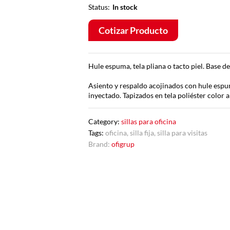
Status:
In stock
Cotizar Producto
Hule espuma, tela pliana o tacto piel. Base d
Asiento y respaldo acojinados con hule espum
inyectado. Tapizados en tela poliéster color a
Category:
sillas para oficina
Tags:
oficina
,
silla fija
,
silla para visitas
Brand:
ofigrup