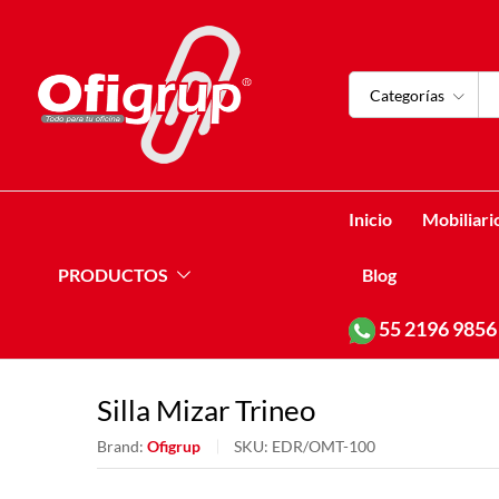
Categorías
Inicio
Mobiliari
PRODUCTOS
Blog
55
2196 9856
Silla Mizar Trineo
Brand:
Ofigrup
SKU:
EDR/OMT-100