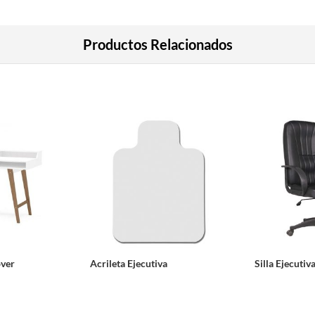
Productos Relacionados
over
Acrileta Ejecutiva
Silla Ejecutiv