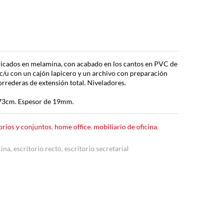
abricados en melamina, con acabado en los cantos en PVC de
/u con un cajón lapicero y un archivo con preparación
orrederas de extensión total. Niveladores.
 73cm. Espesor de 19mm.
orios y conjuntos
,
home office
,
mobiliario de oficina
,
cina
,
escritorio recto
,
escritorio secretarial