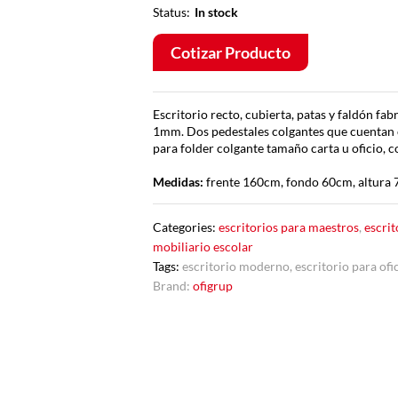
Status:
In stock
Cotizar Producto
Escritorio recto, cubierta, patas y faldón f
1mm. Dos pedestales colgantes que cuentan c
para folder colgante tamaño carta u oficio, c
Medidas:
frente 160cm, fondo 60cm, altura
Categories:
escritorios para maestros
,
escrit
mobiliario escolar
Tags:
escritorio moderno
,
escritorio para ofi
Brand:
ofigrup