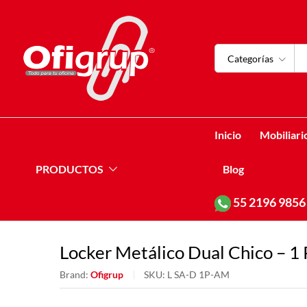
Categorías
Inicio
Mobiliari
PRODUCTOS
Blog
55
2196 9856
Locker Metálico Dual Chico – 1 
Brand:
Ofigrup
SKU:
L SA-D 1P-AM