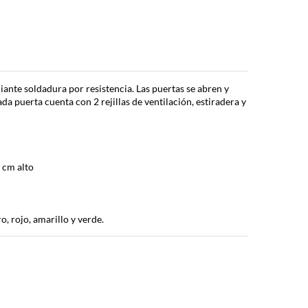
ante soldadura por resistencia. Las puertas se abren y
da puerta cuenta con 2 rejillas de ventilación, estiradera y
 cm alto
o, rojo, amarillo y verde.