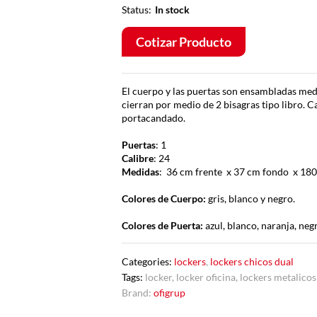
Status:
In stock
Cotizar Producto
El cuerpo y las puertas son ensambladas medi
cierran por medio de 2 bisagras tipo libro. Ca
portacandado.
Puertas
: 1
Calibre
: 24
Medidas
: 36 cm frente x 37 cm fondo x 180
Colores de Cuerpo:
gris, blanco y negro.
Colores de Puerta:
azul, blanco, naranja, negr
Categories:
lockers
,
lockers chicos dual
Tags:
locker
,
locker oficina
,
lockers metalicos
Brand:
ofigrup