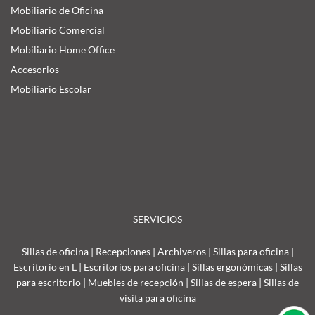
Mobiliario de Oficina
Mobiliario Comercial
Mobiliario Home Office
Accesorios
Mobiliario Escolar
SERVICIOS
Sillas de oficina
|
Recepciones
|
Archiveros
|
Sillas para oficina
|
Escritorio en L
|
Escritorios para oficina
|
Sillas ergonómicas
|
Sillas
para escritorio
|
Muebles de recepción
|
Sillas de espera
|
Sillas de
visita para oficina