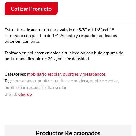
Cotizar Producto
Estructura de acero tubular ovalado de 5/8″ x 1 1/8” cal.18
reforzado con parrilla de 1/4. Asiento y respaldo moldeados
ergonómicamente.
Tapizado en poliéster en color a su elección con hule espuma de
poliuretano flexible de 24 kg/m³. De densidad.
Categories:
mobiliario escolar
,
pupitres y mesabancos
Tags:
mesabanco
,
pupitre
,
pupitre de madera
,
pupitre escolar
,
pupitre para escuela
,
silla escolar
Brand:
ofigrup
Productos Relacionados