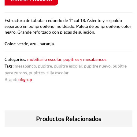
Estructura de tubular redondo de 1” cal 18. Asiento y respaldo
separado en polipropileno moldeado. Paleta de polipropileno color
negro. Grande reforzado con placas de sujeción.
Color:
verde, azul, naranja.
Categories:
mobiliario escolar
,
pupitres y mesabancos
Tags:
mesabanco
,
pupitre
,
pupitre escolar
,
pupitre nuevo
,
pupitre
para zurdos
,
pupitres
,
silla escolar
Brand:
ofigrup
Productos Relacionados