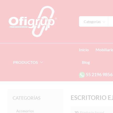
Categorías
Inicio
Mobiliari
PRODUCTOS
Blog
55
2196 9856
ESCRITORIO E
CATEGORÍAS
Accesorios
20
Products found