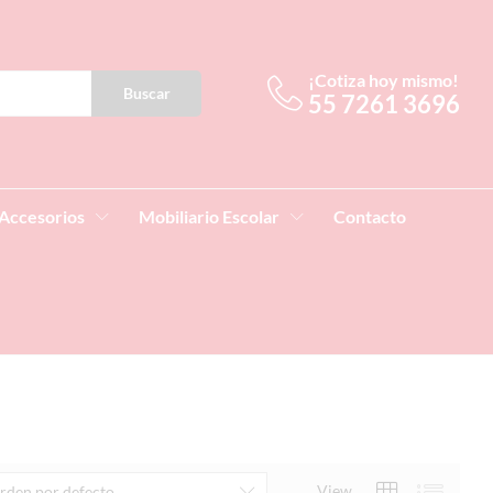
¡Cotiza hoy mismo!
Buscar
55 7261 3696
Accesorios
Mobiliario Escolar
Contacto
View
rden por defecto