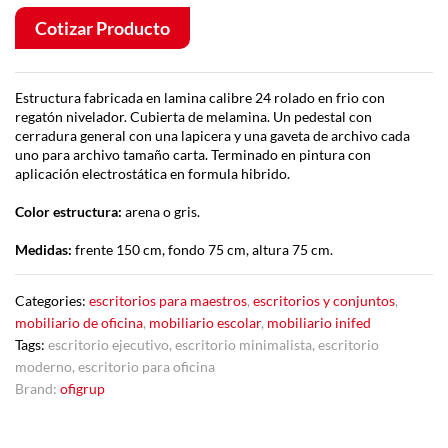
Cotizar Producto
Estructura fabricada en lamina calibre 24 rolado en frio con
regatón nivelador. Cubierta de melamina. Un pedestal con
cerradura general con una lapicera y una gaveta de archivo cada
uno para archivo tamaño carta. Terminado en pintura con
aplicación electrostática en formula hibrido.
Color estructura:
arena o gris.
Medidas:
frente 150 cm, fondo 75 cm, altura 75 cm.
Categories:
escritorios para maestros
,
escritorios y conjuntos
,
mobiliario de oficina
,
mobiliario escolar
,
mobiliario inifed
Tags:
escritorio ejecutivo
,
escritorio minimalista
,
escritorio
moderno
,
escritorio para oficina
Brand:
ofigrup