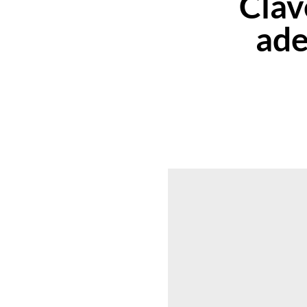
Clav
ade