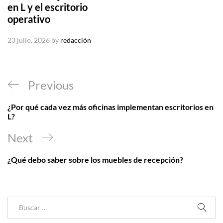
en L y el escritorio
operativo
23 julio, 2026
by
redacción
Navegación
Previous
Previous
de
Post
¿Por qué cada vez más oficinas implementan escritorios en
entradas
L?
Next
Next
Post
¿Qué debo saber sobre los muebles de recepción?