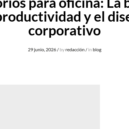
orios para oficina: La 
productividad y el di
corporativo
29 junio, 2026
/
by
redacción
/
in
blog