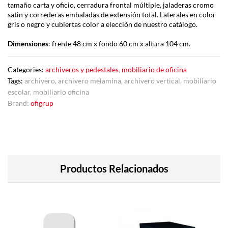
tamaño carta y oficio, cerradura frontal múltiple, jaladeras cromo
satin y correderas embaladas de extensión total. Laterales en color
gris o negro y cubiertas color a elección de nuestro catálogo.
Dimensiones
: frente 48 cm x fondo 60 cm x altura 104 cm.
Categories:
archiveros y pedestales
,
mobiliario de oficina
Tags:
archivero
,
archivero melamina
,
archivero vertical
,
mobiliario
escolar
,
mobiliario oficina
Brand:
ofigrup
Productos Relacionados