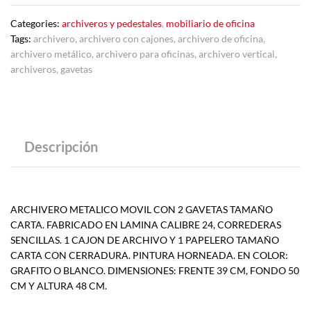
Categories:
archiveros y pedestales
,
mobiliario de oficina
Tags:
archivero
,
archivero con cajones
,
archivero de oficina
,
archivero metálico
,
archivero para oficinas
,
archivero vertical
,
archiveros
,
gavetas
Descripción
ARCHIVERO METALICO MOVIL CON 2 GAVETAS TAMAÑO
CARTA. FABRICADO EN LAMINA CALIBRE 24, CORREDERAS
SENCILLAS. 1 CAJON DE ARCHIVO Y 1 PAPELERO TAMAÑO
CARTA CON CERRADURA. PINTURA HORNEADA. EN COLOR:
GRAFITO O BLANCO. DIMENSIONES: FRENTE 39 CM, FONDO 50
CM Y ALTURA 48 CM.