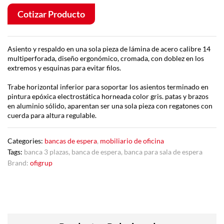
Cotizar Producto
Asiento y respaldo en una sola pieza de lámina de acero calibre 14
multiperforada, diseño ergonómico, cromada, con doblez en los
extremos y esquinas para evitar filos.
Trabe horizontal inferior para soportar los asientos terminado en
pintura epóxica electrostática horneada color gris. patas y brazos
en aluminio sólido, aparentan ser una sola pieza con regatones con
cuerda para altura regulable.
Categories:
bancas de espera
,
mobiliario de oficina
Tags:
banca 3 plazas
,
banca de espera
,
banca para sala de espera
Brand:
ofigrup