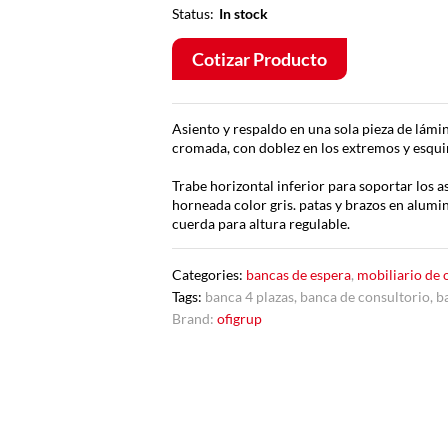
Status:
In stock
Cotizar Producto
Asiento y respaldo en una sola pieza de lámi
cromada, con doblez en los extremos y esquina
Trabe horizontal inferior para soportar los 
horneada color gris. patas y brazos en alumi
cuerda para altura regulable.
Categories:
bancas de espera
,
mobiliario de 
Tags:
banca 4 plazas
,
banca de consultorio
,
b
Brand:
ofigrup