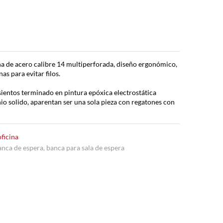
na de acero calibre 14 multiperforada, diseño ergonómico,
s para evitar filos.
asientos terminado en pintura epóxica electrostática
nio solido, aparentan ser una sola pieza con regatones con
oficina
anca de espera
,
banca para sala de espera