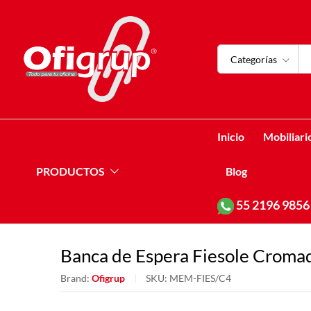
Categorías
Inicio
Mobiliari
PRODUCTOS
Blog
55
2196 9856
Banca de Espera Fiesole Cromad
Brand:
Ofigrup
SKU:
MEM-FIES/C4