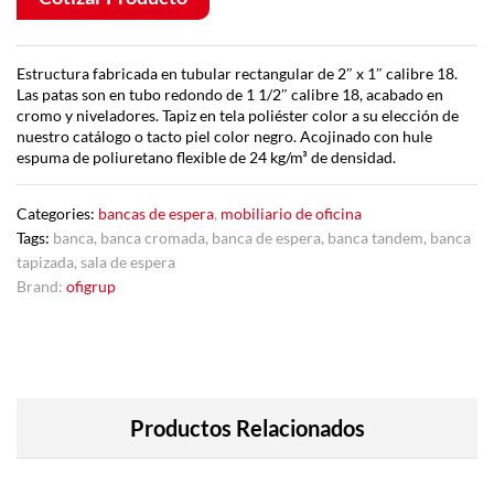
Estructura fabricada en tubular rectangular de 2″ x 1″ calibre 18.
Las patas son en tubo redondo de 1 1/2″ calibre 18, acabado en
cromo y niveladores. Tapiz en tela poliéster color a su elección de
nuestro catálogo o tacto piel color negro. Acojinado con hule
espuma de poliuretano flexible de 24 kg/m³ de densidad.
Categories:
bancas de espera
,
mobiliario de oficina
Tags:
banca
,
banca cromada
,
banca de espera
,
banca tandem
,
banca
tapizada
,
sala de espera
Brand:
ofigrup
Productos Relacionados