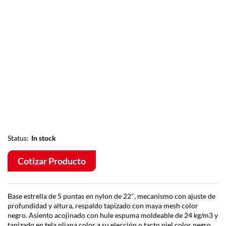
Status:
In stock
Cotizar Producto
Base estrella de 5 puntas en nylon de 22″, mecanismo con ajuste de
profundidad y altura, respaldo tapizado con maya mesh color
negro. Asiento acojinado con hule espuma moldeable de 24 kg/m3 y
tapizado en tela pliana color a su elección o tacto piel color negro.