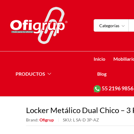
Categorías
Inicio
Mobiliari
PRODUCTOS
Blog
55
2196 9856
Locker Metálico Dual Chico – 3 
Brand:
Ofigrup
SKU:
L SA-D 3P-AZ