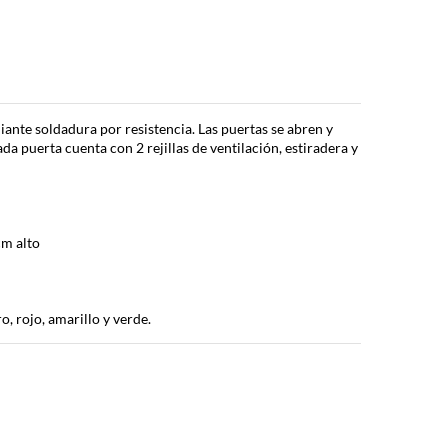
ante soldadura por resistencia. Las puertas se abren y
da puerta cuenta con 2 rejillas de ventilación, estiradera y
cm alto
o, rojo, amarillo y verde.