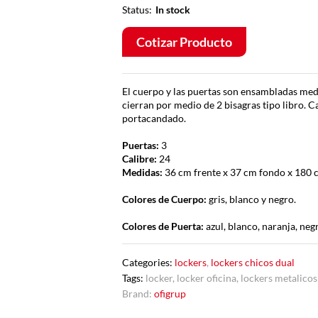
Status:
In stock
Cotizar Producto
El cuerpo y las puertas son ensambladas medi
cierran por medio de 2 bisagras tipo libro. Ca
portacandado.
Puertas:
3
Calibre:
24
Medidas:
36 cm frente x 37 cm fondo x 180 
Colores de Cuerpo:
gris, blanco y negro.
Colores de Puerta:
azul, blanco, naranja, negr
Categories:
lockers
,
lockers chicos dual
Tags:
locker
,
locker oficina
,
lockers metalicos
Brand:
ofigrup