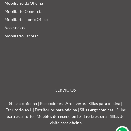
Mobiliario de Oficina
Mobiliario Comercial
Mobiliario Home Office
Accesorios
Mobiliario Escolar
SERVICIOS
Sillas de oficina
|
Recepciones
|
Archiveros
|
Sillas para oficina
|
Escritorio en L
|
Escritorios para oficina
|
Sillas ergonómicas
|
Sillas
para escritorio
|
Muebles de recepción
|
Sillas de espera
|
Sillas de
visita para oficina