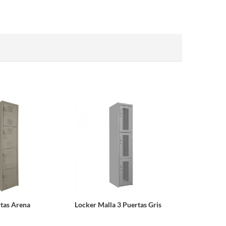
rtas Arena
Locker Malla 3 Puertas Gris