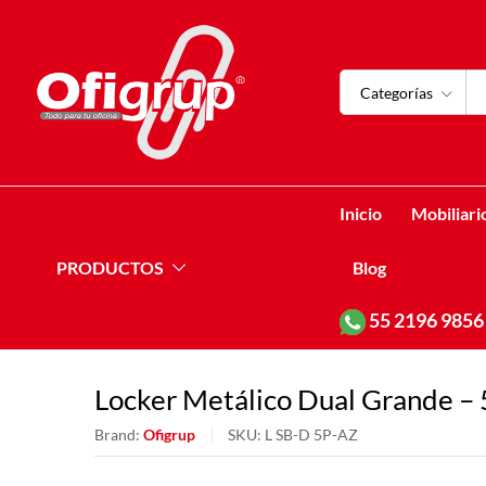
Categorías
Inicio
Mobiliari
PRODUCTOS
Blog
55
2196 9856
Locker Metálico Dual Grande – 
Brand:
Ofigrup
SKU:
L SB-D 5P-AZ