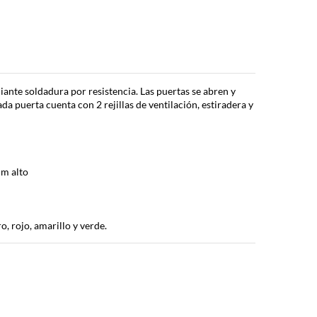
ante soldadura por resistencia. Las puertas se abren y
da puerta cuenta con 2 rejillas de ventilación, estiradera y
cm alto
o, rojo, amarillo y verde.