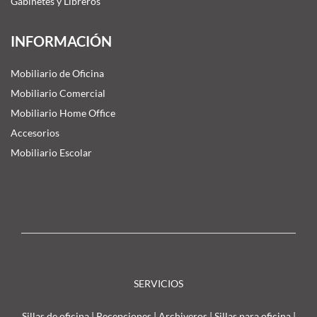
Gabinetes y Libreros
INFORMACIÓN
Mobiliario de Oficina
Mobiliario Comercial
Mobiliario Home Office
Accesorios
Mobiliario Escolar
SERVICIOS
Sillas de oficina
|
Recepciones
|
Archiveros
|
Sillas para oficina
|