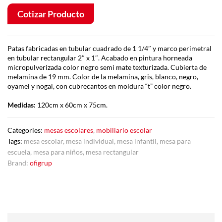
Cotizar Producto
Patas fabricadas en tubular cuadrado de 1 1/4″ y marco perimetral
en tubular rectangular 2″ x 1″. Acabado en pintura horneada
micropulverizada color negro semi mate texturizada. Cubierta de
melamina de 19 mm. Color de la melamina, gris, blanco, negro,
oyamel y nogal, con cubrecantos en moldura “t” color negro.
Medidas:
120cm x 60cm x 75cm.
Categories:
mesas escolares
,
mobiliario escolar
Tags:
mesa escolar
,
mesa individual
,
mesa infantil
,
mesa para
escuela
,
mesa para niños
,
mesa rectangular
Brand:
ofigrup