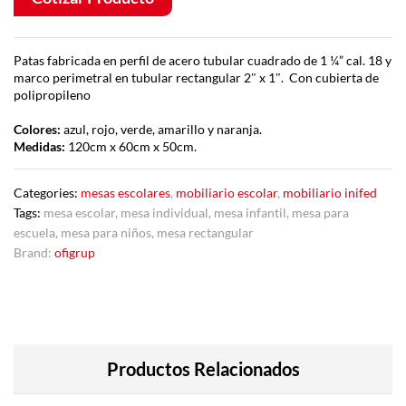
Patas fabricada en perfil de acero tubular cuadrado de 1 ¼” cal. 18 y
marco perimetral en tubular rectangular 2″ x 1″. Con cubierta de
polipropileno
Colores:
azul, rojo, verde, amarillo y naranja.
Medidas:
120cm x 60cm x 50cm.
Categories:
mesas escolares
,
mobiliario escolar
,
mobiliario inifed
Tags:
mesa escolar
,
mesa individual
,
mesa infantil
,
mesa para
escuela
,
mesa para niños
,
mesa rectangular
Brand:
ofigrup
Productos Relacionados