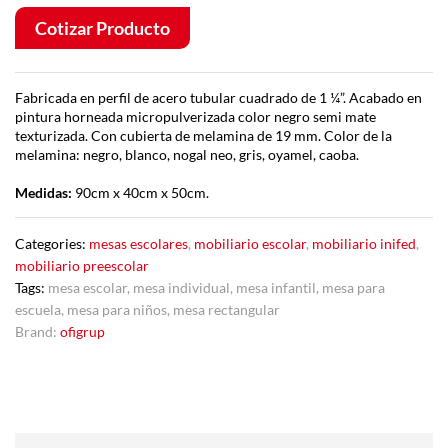
Cotizar Producto
Fabricada en perfil de acero tubular cuadrado de 1 ¼”. Acabado en
pintura horneada micropulverizada color negro semi mate
texturizada. Con cubierta de melamina de 19 mm. Color de la
melamina: negro, blanco, nogal neo, gris, oyamel, caoba.
Medidas:
90cm x 40cm x 50cm.
Categories:
mesas escolares
,
mobiliario escolar
,
mobiliario inifed
,
mobiliario preescolar
Tags:
mesa escolar
,
mesa individual
,
mesa infantil
,
mesa para
escuela
,
mesa para niños
,
mesa rectangular
Brand:
ofigrup