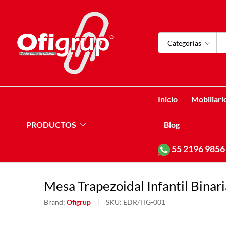
Categorías
Inicio
Mobiliari
PRODUCTOS
Blog
55
2196 9856
Mesa Trapezoidal Infantil Binar
Brand:
Ofigrup
SKU:
EDR/TIG-001