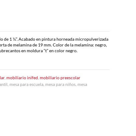
do de 1 ¼”. Acabado en pintura horneada micropulverizada
erta de melamina de 19 mm. Color de la melamina: negro,
cubrecantos en moldura “t” en color negro.
lar
,
mobiliario inifed
,
mobiliario preescolar
antil
,
mesa para escuela
,
mesa para niños
,
mesa