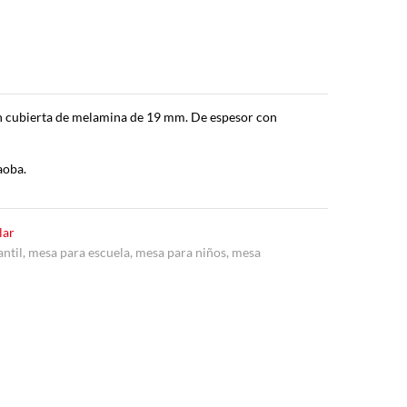
on cubierta de melamina de 19 mm. De espesor con
aoba.
lar
antil
,
mesa para escuela
,
mesa para niños
,
mesa