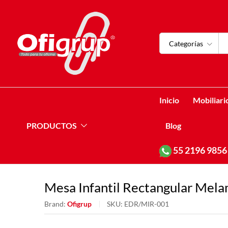
Categorías
Inicio
Mobiliari
PRODUCTOS
Blog
55
2196 9856
Mesa Infantil Rectangular Mela
Brand:
Ofigrup
SKU:
EDR/MIR-001