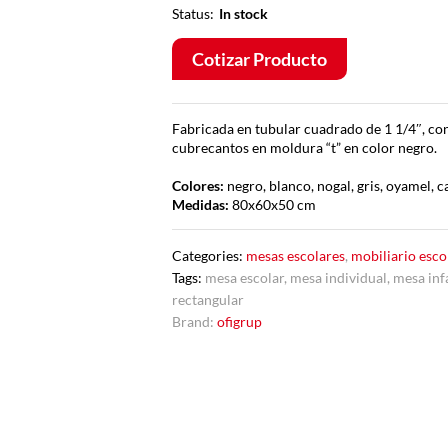
Status:
In stock
Cotizar Producto
Fabricada en tubular cuadrado de 1 1/4″, c
cubrecantos en moldura “t” en color negro.
Colores:
negro, blanco, nogal, gris, oyamel, c
Medidas:
80x60x50 cm
Categories:
mesas escolares
,
mobiliario esco
Tags:
mesa escolar
,
mesa individual
,
mesa inf
rectangular
Brand:
ofigrup