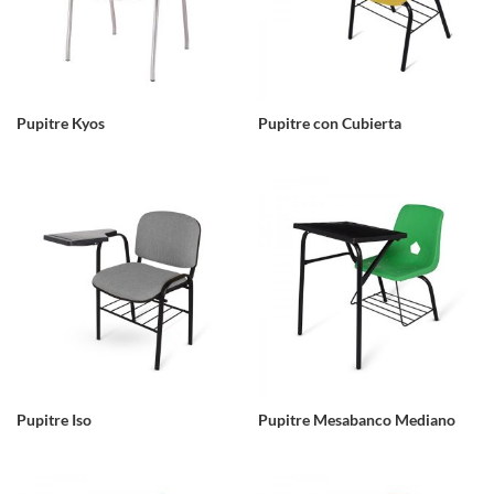
Pupitre Kyos
Pupitre con Cubierta
Pupitre Iso
Pupitre Mesabanco Mediano