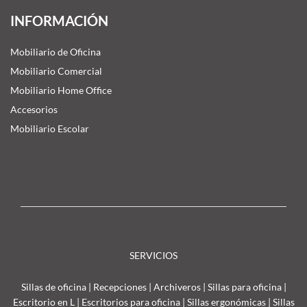
INFORMACIÓN
Mobiliario de Oficina
Mobiliario Comercial
Mobiliario Home Office
Accesorios
Mobiliario Escolar
SERVICIOS
Sillas de oficina
|
Recepciones
|
Archiveros
|
Sillas para oficina
|
Escritorio en L
|
Escritorios para oficina
|
Sillas ergonómicas
|
Sillas