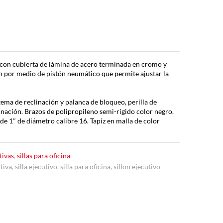
o con cubierta de lámina de acero terminada en cromo y
ón por medio de pistón neumático que permite ajustar la
ema de reclinación y palanca de bloqueo, perilla de
inación. Brazos de polipropileno semi-rigido color negro.
e 1″ de diámetro calibre 16. Tapiz en malla de color
tivas
,
sillas para oficina
utiva
,
silla ejecutivo
,
silla para oficina
,
sillon ejecutivo