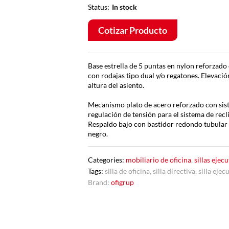
Status:
In stock
Cotizar Producto
Base estrella de 5 puntas en nylon reforzad
con rodajas tipo dual y/o regatones. Elevaci
altura del asiento.
Mecanismo plato de acero reforzado con sist
regulación de tensión para el sistema de recl
Respaldo bajo con bastidor redondo tubular d
negro.
Categories:
mobiliario de oficina
,
sillas ejecu
Tags:
silla de oficina
,
silla directiva
,
silla ejec
Brand:
ofigrup