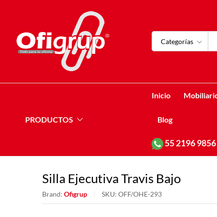
Categorías
Inicio
Mobiliari
PRODUCTOS
Blog
55
2196 9856
Silla Ejecutiva Travis Bajo
Brand:
Ofigrup
SKU:
OFF/OHE-293